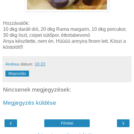
Hozzávalók:
10 dkg darált dió, 20 dkg Rama margarin, 10 dkg porcukor,
30 dkg liszt, csipet sütőpor, éttortabevonó
Anya készítette, nem én. Húúúú annyira finom lett. Köszi a
kóstolót!!!
Andrea
dátum:
10:22
Megosztás
Nincsenek megjegyzések:
Megjegyzés küldése
‹
›
Főoldal