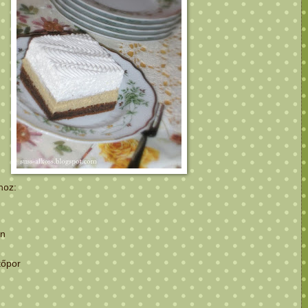
hoz:
in
tőpor