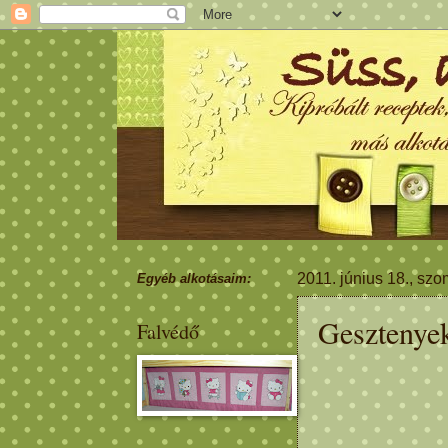
2011. június 18., sz
Egyéb alkotásaim:
Gesztenye
Falvédő