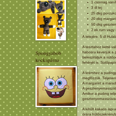
1 csomag vaníl
3 dl tej
25 dkg porcuko
20 dkg margar
50 dkg geszte
2 ek.rum vagy 
A tetejére: 5 dl Hulal
A tésztához ketté vá
Spongyabob
habosra keverjük a 
beleszitáljuk a sütő
kockapárna
fehérjét is. Sütőpapí
A krémhez a pudingpo
megfőzzük. Teljesen 
A margarint a maradé
A gesztenyemasszát v
Amikor a puding telj
gesztenyemasszával
A kihűlt kakaós lapr
órára hűtőszekrényb