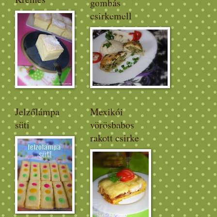
gombás
csirkemell
Jelzőlámpa
Mexikói
süti
vörösbabos
rakott csirke