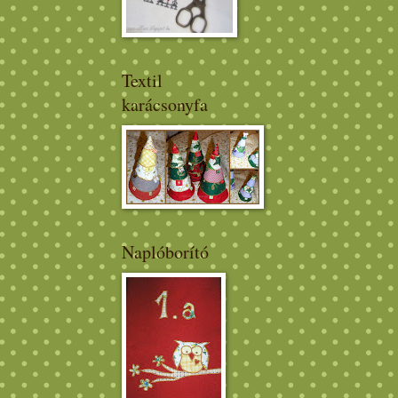
Textil
karácsonyfa
Naplóborító