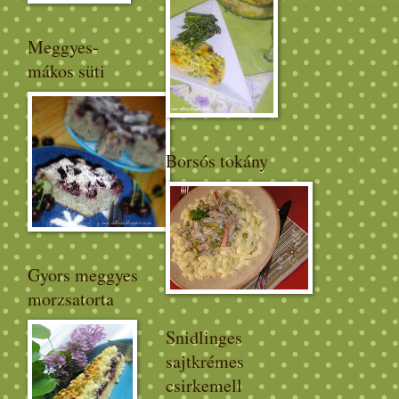
Meggyes-
mákos süti
Borsós tokány
Gyors meggyes
morzsatorta
Snidlinges
sajtkrémes
csirkemell