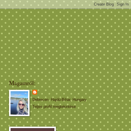
Magamról:
Debrecen, Hajdú-Bihar, Hungary
Teljes profil megtekintése