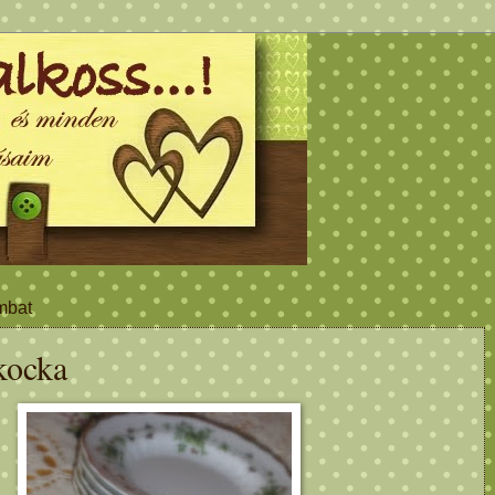
ombat
kocka