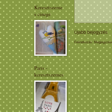
Keresztszeme
s cinege
Újabb bejegyzés
Feliratkozás:
Megjegyzése
Paris -
keresztszemes