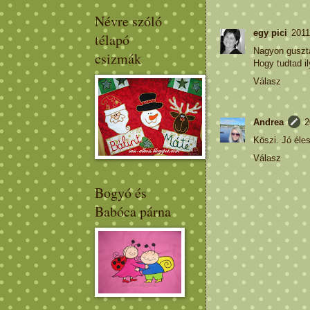
Névre szóló
egy pici
2011
télapó
Nagyon guszt
csizmák
Hogy tudtad i
Válasz
Andrea
2
Köszi. Jó éles
Válasz
Bogyó és
Babóca párna