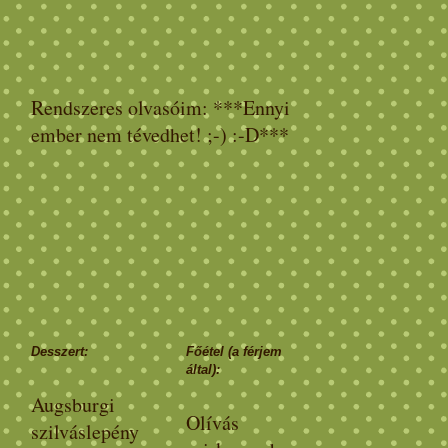
Rendszeres olvasóim: ***Ennyi
ember nem tévedhet! ;-) :-D***
Desszert:
Főétel (a férjem
által):
Augsburgi
Olívás
szilváslepény