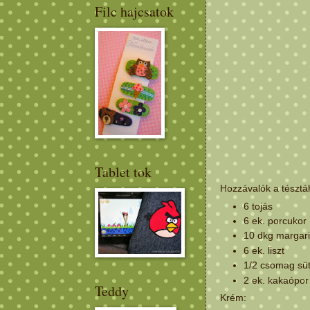
Filc hajcsatok
Tablet tok
Hozzávalók a tésztá
6 tojás
6 ek. porcukor
10 dkg margar
6 ek. liszt
1/2 csomag sü
2 ek. kakaópor
Teddy
Krém: