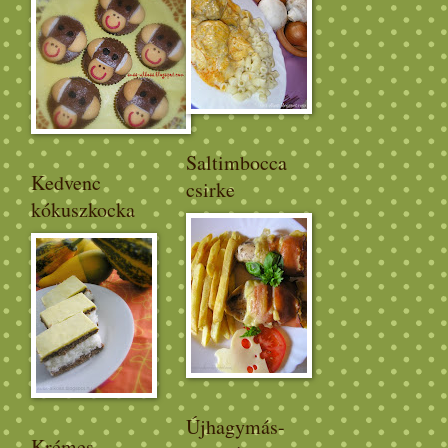
Saltimbocca
Kedvenc
csirke
kókuszkocka
Újhagymás-
Krémes