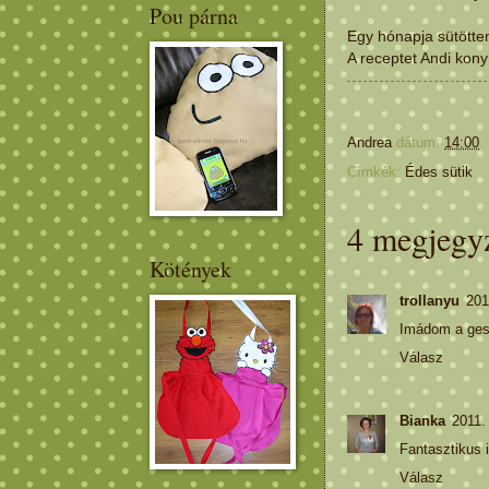
Pou párna
Egy hónapja sütöttem
A receptet
Andi kony
Andrea
dátum:
14:00
Címkék:
Édes sütik
4 megjegy
Kötények
trollanyu
201
Imádom a ges
Válasz
Bianka
2011.
Fantasztikus i
Válasz