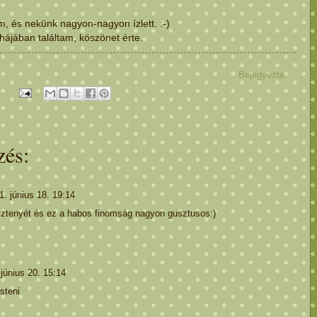
, és nekünk nagyon-nagyon ízlett. :-)
hájá
ban találtam, köszönet érte.
Bejegyezte:
zés:
1. június 18. 19:14
ztenyét és ez a habos finomság nagyon gusztusos:)
 június 20. 15:14
steni