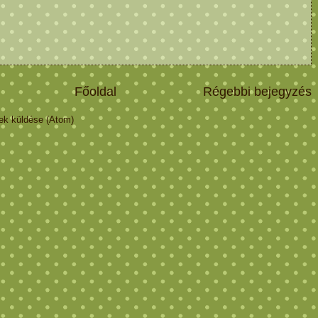
Főoldal
Régebbi bejegyzés
k küldése (Atom)