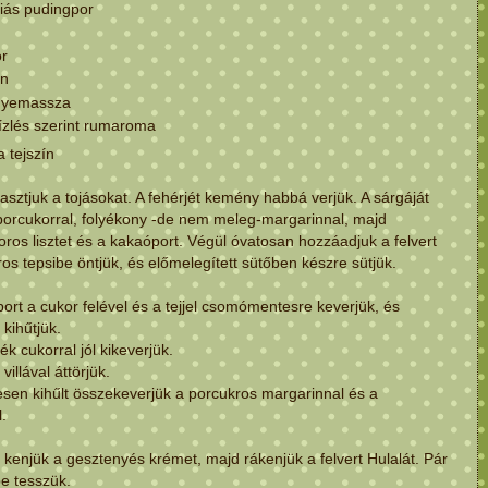
iás pudingpor
r
in
nyemassza
ízlés szerint rumaroma
a tejszín
lasztjuk a tojásokat. A fehérjét kemény habbá verjük. A sárgáját
porcukorral, folyékony -de nem meleg-margarinnal, majd
poros lisztet és a kakaóport. Végül óvatosan hozzáadjuk a felvert
ros tepsibe öntjük, és előmelegített sütőben készre sütjük.
rt a cukor felével és a tejjel csomómentesre keverjük, és
kihűtjük.
k cukorral jól kikeverjük.
illával áttörjük.
esen kihűlt összekeverjük a porcukros margarinnal és a
.
a kenjük a gesztenyés krémet, majd rákenjük a felvert Hulalát. Pár
e tesszük.